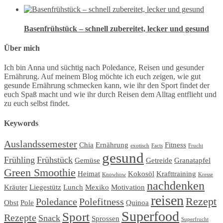
Basenfrühstück – schnell zubereitet, lecker und gesund
Über mich
Ich bin Anna und süchtig nach Poledance, Reisen und gesunder
Ernährung. Auf meinem Blog möchte ich euch zeigen, wie gut
gesunde Ernährung schmecken kann, wie ihr den Sport findet der
euch Spaß macht und wie ihr durch Reisen dem Alltag entflieht und
zu euch selbst findet.
Keywords
Auslandssemester
Chia
Ernährung
Fitness
exotisch
Facts
Frucht
gesund
Frühling
Frühstück
Gemüse
Getreide
Granatapfel
Green Smoothie
Heimat
Kokosöl
Krafttraining
Knowhow
Kresse
nachdenken
Kräuter
Liegestütz
Lunch
Mexiko
Motivation
reisen
Rezept
Poledance
Polefitness
Obst
Pole
Quinoa
Superfood
Sport
Rezepte
Snack
Sprossen
Superfrucht