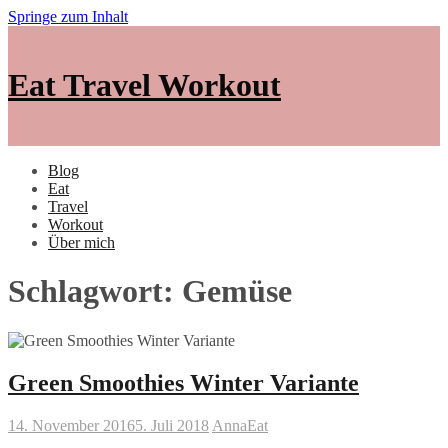
Springe zum Inhalt
Eat Travel Workout
Blog
Eat
Travel
Workout
Über mich
Schlagwort: Gemüse
Green Smoothies Winter Variante
14. November 2016
5. Juli 2018
Anna
Eat