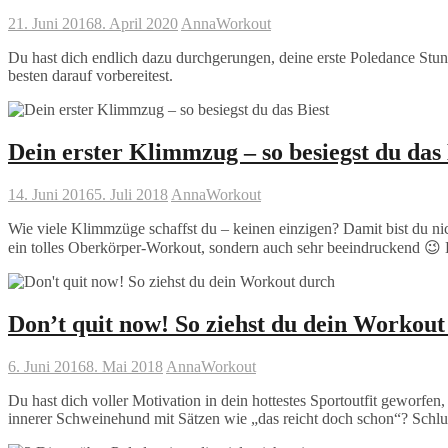
21. Juni 2016
8. April 2020
Anna
Workout
Du hast dich endlich dazu durchgerungen, deine erste Poledance Stu
besten darauf vorbereitest.
Dein erster Klimmzug – so besiegst du das 
14. Juni 2016
5. Juli 2018
Anna
Workout
Wie viele Klimmzüge schaffst du – keinen einzigen? Damit bist du nich
ein tolles Oberkörper-Workout, sondern auch sehr beeindruckend 😉 H
Don’t quit now! So ziehst du dein Workout
6. Juni 2016
8. Mai 2018
Anna
Workout
Du hast dich voller Motivation in dein hottestes Sportoutfit geworfe
innerer Schweinehund mit Sätzen wie „das reicht doch schon“? Schlus