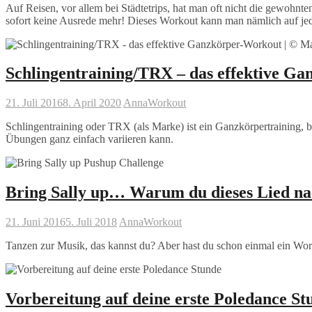
Auf Reisen, vor allem bei Städtetrips, hat man oft nicht die gewohnt
sofort keine Ausrede mehr! Dieses Workout kann man nämlich auf jed
Schlingentraining/TRX – das effektive G
21. Juli 2016
8. April 2020
Anna
Workout
Schlingentraining oder TRX (als Marke) ist ein Ganzkörpertraining, be
Übungen ganz einfach variieren kann.
Bring Sally up… Warum du dieses Lied na
21. Juni 2016
5. Juli 2018
Anna
Workout
Tanzen zur Musik, das kannst du? Aber hast du schon einmal ein Wor
Vorbereitung auf deine erste Poledance St