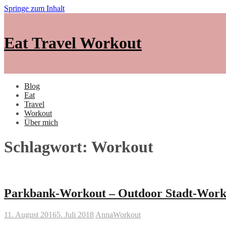
Springe zum Inhalt
Eat Travel Workout
Blog
Eat
Travel
Workout
Über mich
Schlagwort: Workout
Parkbank-Workout – Outdoor Stadt-Workou
11. August 2016
5. Juli 2018
Anna
Workout