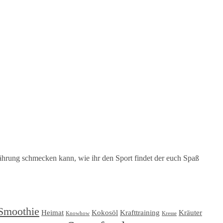
hrung schmecken kann, wie ihr den Sport findet der euch Spaß
Smoothie
Heimat
Kokosöl
Krafttraining
Kräuter
Knowhow
Kresse