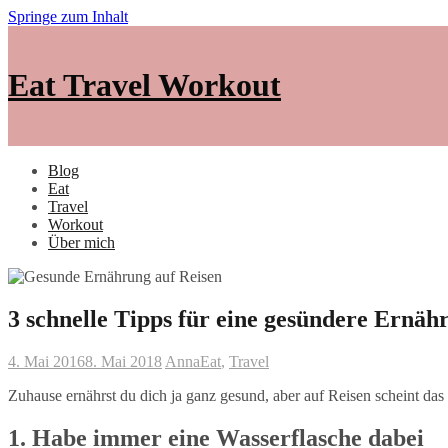
Springe zum Inhalt
Eat Travel Workout
Blog
Eat
Travel
Workout
Über mich
3 schnelle Tipps für eine gesündere Ernäh
4. Mai 2016
8. Mai 2018
Anna
Eat
,
Travel
Zuhause ernährst du dich ja ganz gesund, aber auf Reisen scheint das
1. Habe immer eine Wasserflasche dabei