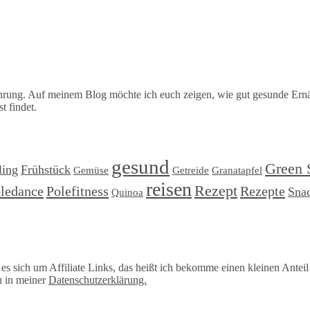
hrung. Auf meinem Blog möchte ich euch zeigen, wie gut gesunde Ernä
t findet.
gesund
Green 
ling
Frühstück
Gemüse
Getreide
Granatapfel
reisen
Rezept
ledance
Polefitness
Rezepte
Sna
Quinoa
s sich um Affiliate Links, das heißt ich bekomme einen kleinen Antei
u in meiner
Datenschutzerklärung.