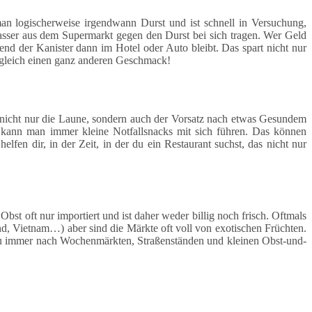
an logischerweise irgendwann Durst und ist schnell in Versuchung,
Wasser aus dem Supermarkt gegen den Durst bei sich tragen. Wer Geld
nd der Kanister dann im Hotel oder Auto bleibt. Das spart nicht nur
 gleich einen ganz anderen Geschmack!
kt nicht nur die Laune, sondern auch der Vorsatz nach etwas Gesundem
, kann man immer kleine Notfallsnacks mit sich führen. Das können
fen dir, in der Zeit, in der du ein Restaurant suchst, das nicht nur
bst oft nur importiert und ist daher weder billig noch frisch. Oftmals
nd, Vietnam…) aber sind die Märkte oft voll von exotischen Früchten.
st du immer nach Wochenmärkten, Straßenständen und kleinen Obst-und-