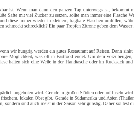
inkbar ist. Wenn man dann den ganzen Tag unterwegs ist, bekommt m
üße Säfte mit viel Zucker zu setzen, sollte man immer eine Flasche 
und diese immer wieder in kleinere, tragbare Flaschen umfüllen, währe
hen schmeckt schrecklich? Ein paar Tropfen Zitrone geben dem Wasser
ch wenn wir hungrig werden ein gutes Restaurant auf Reisen. Dann sin
ssbare Möglichkeit, was oft in Fastfood endet. Um dem vorzubeugen
iese halten sich eine Weile in der Handtasche oder im Rucksack und hel
ärlich angeboten wird. Gerade in großen Städten oder auf Inseln wird O
n frischem, lokalen Obst gibt. Gerade in Südamerika und Asien (Thaila
rden, sondern sind auch meist in der Saison sehr günstig. Daher sollte