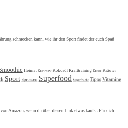
hrung schmecken kann, wie ihr den Sport findet der euch Spaß
Smoothie
Heimat
Kokosöl
Krafttraining
Kräuter
Knowhow
Kresse
Superfood
Sport
ck
Tipps
Vitamine
Sprossen
Superfrucht
l von Amazon, wenn du über diesen Link etwas kaufst. Für dich