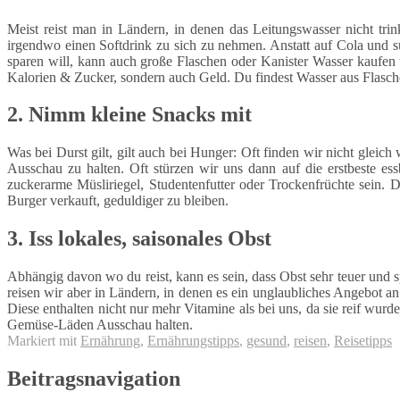
Meist reist man in Ländern, in denen das Leitungswasser nicht tr
irgendwo einen Softdrink zu sich zu nehmen. Anstatt auf Cola und s
sparen will, kann auch große Flaschen oder Kanister Wasser kaufen 
Kalorien & Zucker, sondern auch Geld. Du findest Wasser aus Flasc
2. Nimm kleine Snacks mit
Was bei Durst gilt, gilt auch bei Hunger: Oft finden wir nicht glei
Ausschau zu halten. Oft stürzen wir uns dann auf die erstbeste e
zuckerarme Müsliriegel, Studentenfutter oder Trockenfrüchte sein. D
Burger verkauft, geduldiger zu bleiben.
3. Iss lokales, saisonales Obst
Abhängig davon wo du reist, kann es sein, dass Obst sehr teuer und sp
reisen wir aber in Ländern, in denen es ein unglaubliches Angebot a
Diese enthalten nicht nur mehr Vitamine als bei uns, da sie reif wu
Gemüse-Läden Ausschau halten.
Markiert mit
Ernährung
,
Ernährungstipps
,
gesund
,
reisen
,
Reisetipps
Beitragsnavigation