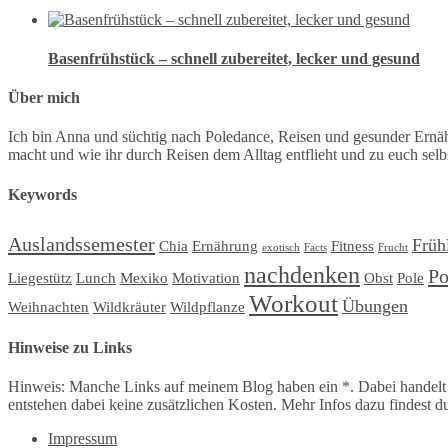
Basenfrühstück – schnell zubereitet, lecker und gesund
Über mich
Ich bin Anna und süchtig nach Poledance, Reisen und gesunder Ernä
macht und wie ihr durch Reisen dem Alltag entflieht und zu euch selbs
Keywords
Auslandssemester
Früh
Chia
Ernährung
Fitness
exotisch
Facts
Frucht
nachdenken
Po
Liegestütz
Lunch
Mexiko
Motivation
Obst
Pole
Workout
Übungen
Weihnachten
Wildkräuter
Wildpflanze
Hinweise zu Links
Hinweis: Manche Links auf meinem Blog haben ein *. Dabei handelt e
entstehen dabei keine zusätzlichen Kosten. Mehr Infos dazu findest d
Impressum